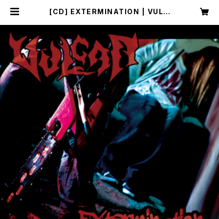
[CD] EXTERMINATION | VULG
AR official SHOP